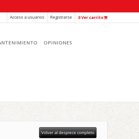
Acceso a usuarios
Registrarse
0
Ver carrito
MANTENIMIENTO
OPINIONES
Volver al despiece completo