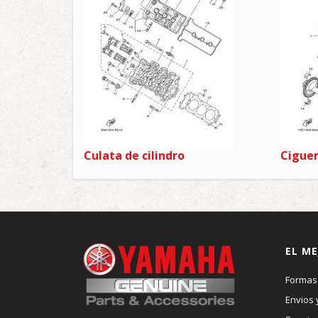
Culata de cilindro
Ciguen
EL ME
Formas
Envios 