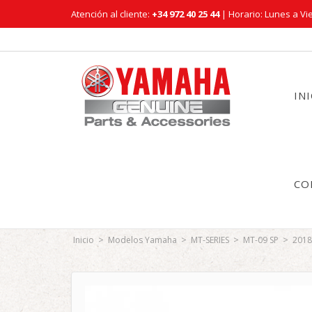
Atención al cliente:
+34 972 40 25 44
| Horario: Lunes a Vie
IN
CO
>
>
>
>
Inicio
Modelos Yamaha
MT-SERIES
MT-09 SP
2018