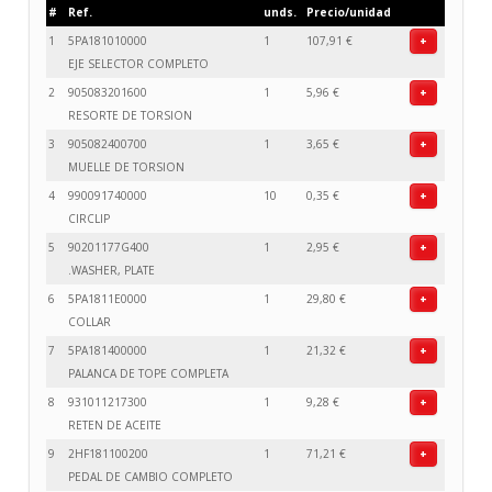
#
Ref.
unds.
Precio/unidad
1
5PA181010000
1
107,91 €
+
EJE SELECTOR COMPLETO
2
905083201600
1
5,96 €
+
RESORTE DE TORSION
3
905082400700
1
3,65 €
+
MUELLE DE TORSION
4
990091740000
10
0,35 €
+
CIRCLIP
5
90201177G400
1
2,95 €
+
.WASHER, PLATE
6
5PA1811E0000
1
29,80 €
+
COLLAR
7
5PA181400000
1
21,32 €
+
PALANCA DE TOPE COMPLETA
8
931011217300
1
9,28 €
+
RETEN DE ACEITE
9
2HF181100200
1
71,21 €
+
PEDAL DE CAMBIO COMPLETO