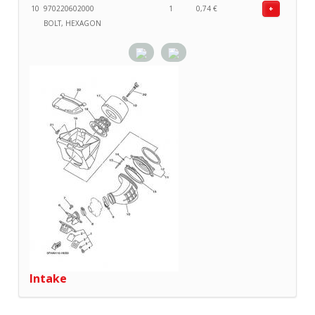
10
970220602000
1
0,74 €
+
BOLT, HEXAGON
Intake
Carb