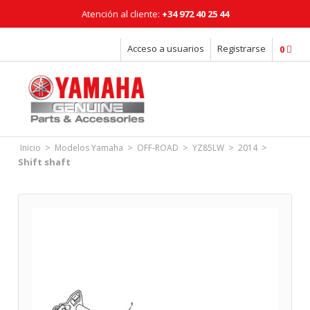
Atención al cliente:
+34 972 40 25 44
Horario: Lunes a Viernes: 08:00 - 18:00h
Acceso a usuarios
Registrarse
0
>
>
>
>
>
Inicio
Modelos Yamaha
OFF-ROAD
YZ85LW
2014
Shift shaft