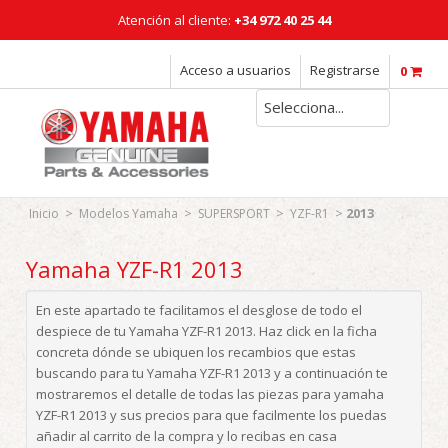
Atención al cliente:
+34 972 40 25 44
Horario: Lunes a Viernes: 08:00 - 18:00h
Acceso a usuarios
Registrarse
0
Selecciona...
>
>
>
>
2013
Inicio
Modelos Yamaha
SUPERSPORT
YZF-R1
Yamaha YZF-R1 2013
En este apartado te facilitamos el desglose de todo el
despiece de tu Yamaha YZF-R1 2013. Haz click en la ficha
concreta dónde se ubiquen los recambios que estas
buscando para tu Yamaha YZF-R1 2013 y a continuación te
mostraremos el detalle de todas las piezas para yamaha
YZF-R1 2013 y sus precios para que facilmente los puedas
añadir al carrito de la compra y lo recibas en casa