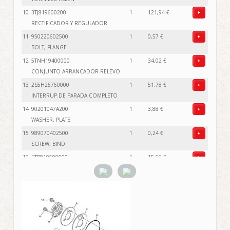
10
3TJ819600200
1
121,94 €
+
RECTIFICADOR Y REGULADOR
11
950220602500
1
0,57 €
+
BOLT, FLANGE
12
5TNH19400000
1
34,02 €
+
CONJUNTO ARRANCADOR RELEVO
13
2S5H25760000
1
51,78 €
+
INTERRUP.DE PARADA COMPLETO
14
90201047A200
1
3,88 €
+
WASHER, PLATE
15
989070402500
1
0,24 €
+
SCREW, BIND
16
1TP819500000
1
15,66 €
+
RELAY ASSY (1TP-00)
17
5EA819520000
1
5,88 €
+
.HOLDER, RELAY
18
5D7825660000
1
85,66 €
+
INTERRUPTOR
19
913170505000
1
2,83 €
+