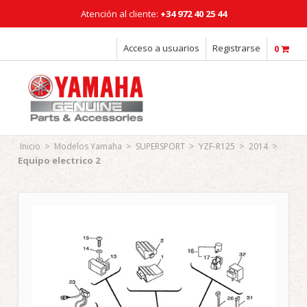
Atención al cliente:
+34 972 40 25 44
Horario: Lunes a Viernes: 08:00 - 18:00h
Acceso a usuarios
Registrarse
0
>
>
>
>
>
Inicio
Modelos Yamaha
SUPERSPORT
YZF-R125
2014
Equipo electrico 2