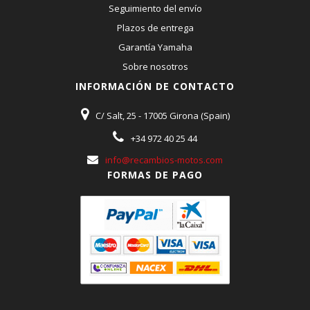
Seguimiento del envío
29
904643725700
1
1,46 €
+
Plazos de entrega
BRIDA
Garantía Yamaha
30
904641603900
1
0,39 €
+
CLAMP
Sobre nosotros
31
9046450X0200
1
11,24 €
+
INFORMACIÓN DE CONTACTO
BRIDA
32
5C3H33500100
1
35,91 €
+
C/ Salt, 25 - 17005 Girona (Spain)
RELE DE DESTELLADOR COMPL.
+34 972 40 25 44
33
1D0H33710000
1
49,87 €
+
info@recambios-motos.com
BOCINA
FORMAS DE PAGO
34
958170601600
1
0,79 €
+
BOLT, FLANGE