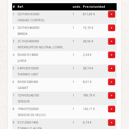
#
Ref.
unds.
Precio/unidad
1
5D7H591A1000
1
811,69 €
+
UNIDAD CONTROL
2
5D7H55460000
1
15,10 €
+
BANDA
3
3C1H25400000
1
28,56 €
+
INTERRUPTOR NEUTRAL COMPL
4
904301014800
1
2,34 €
+
JUNTA
5
54PH35910000
1
38,74 €
+
THERMO UNIT
6
904301080400
1
8,01 €
+
GASKET
7
1DYH592A0100
1
189,79 €
+
SENSOR
8
1PAH37550000
1
142,11 €
+
SENSOR DE VELOCI
9
913120601400
1
0,74 €
+
TORNILLO ALLEN