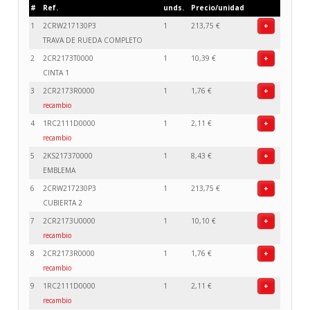
#
Ref.
unds.
Precio/unidad
1
2CRW217130P3
1
213,75 €
+
TRAVA DE RUEDA COMPLETO
2
2CR2173T0000
1
10,39 €
+
CINTA 1
3
2CR2173R0000
1
1,76 €
+
recambio
4
1RC2111D0000
1
2,11 €
+
recambio
5
2KS217370000
1
8,43 €
+
EMBLEMA
6
2CRW217230P3
1
213,75 €
+
CUBIERTA 2
7
2CR2173U0000
1
10,10 €
+
recambio
8
2CR2173R0000
1
1,76 €
+
recambio
9
1RC2111D0000
1
2,11 €
+
recambio