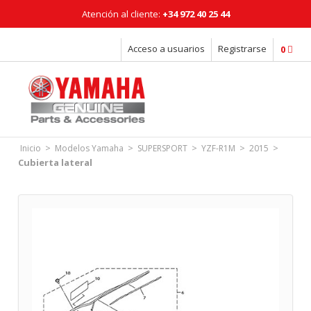
Atención al cliente:
+34 972 40 25 44
Horario: Lunes a Viernes: 08:00 - 18:00h
Acceso a usuarios
Registrarse
0
>
>
>
>
>
Inicio
Modelos Yamaha
SUPERSPORT
YZF-R1M
2015
Cubierta lateral