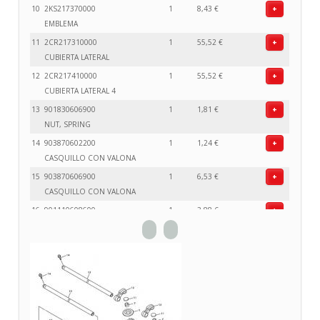
10
2KS217370000
1
8,43 €
+
EMBLEMA
11
2CR217310000
1
55,52 €
+
CUBIERTA LATERAL
12
2CR217410000
1
55,52 €
+
CUBIERTA LATERAL 4
13
901830606900
1
1,81 €
+
NUT, SPRING
14
903870602200
1
1,24 €
+
CASQUILLO CON VALONA
15
903870606900
1
6,53 €
+
CASQUILLO CON VALONA
16
901110608600
1
3,88 €
+
TORNILLO
17
901110613600
1
0,96 €
+
TORNILLO
18
902690604600
5
1,10 €
+
REMACHE
19
902690500500
1
1,37 €
+