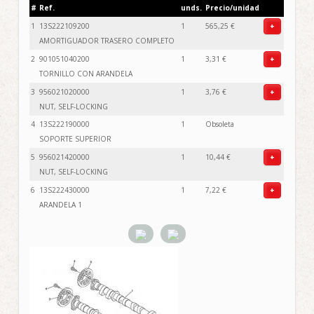
#
Ref.
unds.
Precio/unidad
1
13S222109200
1
565,25 €
+
AMORTIGUADOR TRASERO COMPLETO
2
901051040200
1
3,31 €
+
TORNILLO CON ARANDELA
3
956021020000
1
3,76 €
+
NUT, SELF-LOCKING
4
13S222190000
1
Obsoleta
SOPORTE SUPERIOR
5
956021420000
1
10,44 €
+
NUT, SELF-LOCKING
6
13S222430000
1
7,22 €
+
ARANDELA 1