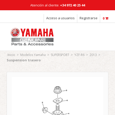
Atención al cliente:
+34 972 40 25 44
Horario: Lunes a Viernes: 08:00 - 18:00h
Acceso a usuarios
Registrarse
0
>
>
>
>
>
Inicio
Modelos Yamaha
SUPERSPORT
YZF-R6
2013
Suspension trasero