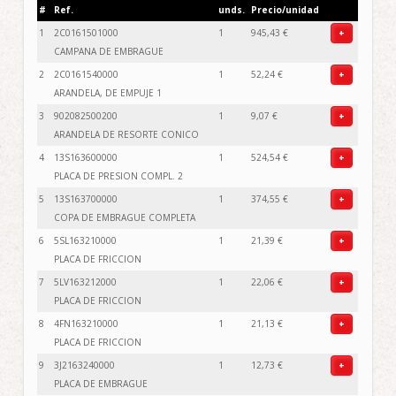
#
Ref.
unds.
Precio/unidad
1
2C0161501000
1
945,43 €
+
CAMPANA DE EMBRAGUE
2
2C0161540000
1
52,24 €
+
ARANDELA, DE EMPUJE 1
3
902082500200
1
9,07 €
+
ARANDELA DE RESORTE CONICO
4
13S163600000
1
524,54 €
+
PLACA DE PRESION COMPL. 2
5
13S163700000
1
374,55 €
+
COPA DE EMBRAGUE COMPLETA
6
5SL163210000
1
21,39 €
+
PLACA DE FRICCION
7
5LV163212000
1
22,06 €
+
PLACA DE FRICCION
8
4FN163210000
1
21,13 €
+
PLACA DE FRICCION
9
3J2163240000
1
12,73 €
+
PLACA DE EMBRAGUE