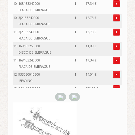
10
168163240000
1
17,34 €
+
PLACA DE EMBRAGUE
10
3J2163240000
1
12,73 €
+
PLACA DE EMBRAGUE
11
3J2163240000
1
12,73 €
+
PLACA DE EMBRAGUE
11
168163250000
1
11,88 €
+
DISCO DE EMBRAGUE
11
168163240000
1
17,34 €
+
PLACA DE EMBRAGUE
12
933060010600
1
14,01 €
+
.BEARING
13
2C0163510000
1
130,26 €
+
PLATO DE PRESION
14
90501220A200
1
3,96 €
+
RESORTE DE COMPRESION
15
901590602400
1
4,01 €
+
TORNILLO CON VALONA
16
2C0163840000
1
2,11 €
+