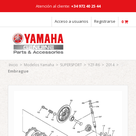
Atención al cliente:
+34 972 40 25 44
Horario: Lunes a Viernes: 08:00 - 18:00h
Acceso a usuarios
Registrarse
0
>
>
>
>
>
Inicio
Modelos Yamaha
SUPERSPORT
YZF-R6
2014
Embrague