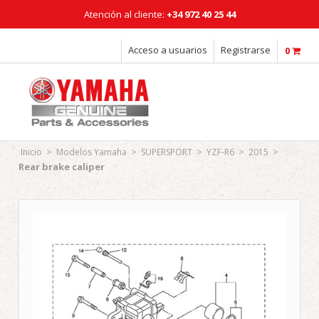
Atención al cliente:
+34 972 40 25 44
Horario: Lunes a Viernes: 08:00 - 18:00h
Acceso a usuarios
Registrarse
0
>
>
>
>
>
Inicio
Modelos Yamaha
SUPERSPORT
YZF-R6
2015
Rear brake caliper