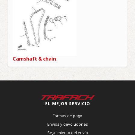
CUNA DE CALIBRE
Camshaft & chain
Wate
EL MEJOR SERVICIO
Formas de pago
Envios y devoluciones
Seguimiento del envío