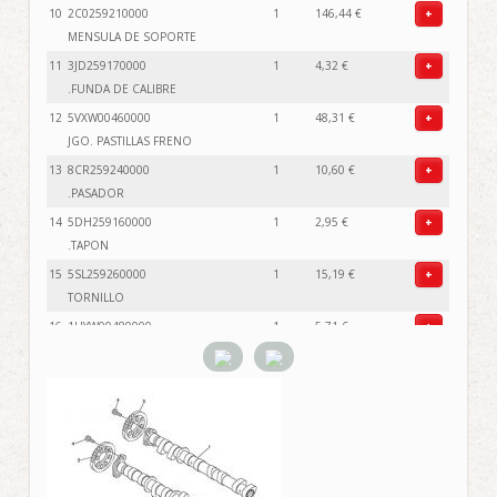
10
2C0259210000
1
146,44 €
+
MENSULA DE SOPORTE
11
3JD259170000
1
4,32 €
+
.FUNDA DE CALIBRE
12
5VXW00460000
1
48,31 €
+
JGO. PASTILLAS FRENO
13
8CR259240000
1
10,60 €
+
.PASADOR
14
5DH259160000
1
2,95 €
+
.TAPON
15
5SL259260000
1
15,19 €
+
TORNILLO
16
1UYW00480000
1
5,71 €
+
CJTO TORNILLO DE PURGA
17
5SL258270000
1
4,26 €
+
.CUNA DE CALIBRE
18
5SL258271000
1
4,26 €
+
.CUNA DE CALIBRE
19
5SL258280000
1
6,94 €
+