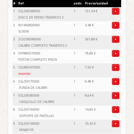
#
Ref.
unds.
Precio/unidad
1
5SL2582W0000
1
151,34 €
+
DISCO DE FRENO TRASEROS 2
2
901490800900
1
3,48 €
+
SCREW
3
2C02580W0000
1
567,88 €
+
CALIBRE COMPLETO TRASEROS 2
4
5VYW00570000
1
78,86 €
+
PISTON COMPLETO PINZA
5
5SLW00470000
1
7,50 €
+
recambio
6
5SL259170000
1
6,48 €
+
.FUNDA DE CALIBRE
7
5SL258380000
1
8,64 €
+
.CASQUILLO DE CALIBRE
8
5SL259190000
1
14,85 €
+
.SOPORTE DE PASTILLAS
9
5SL259140000
1
10,42 €
+
.PASADOR